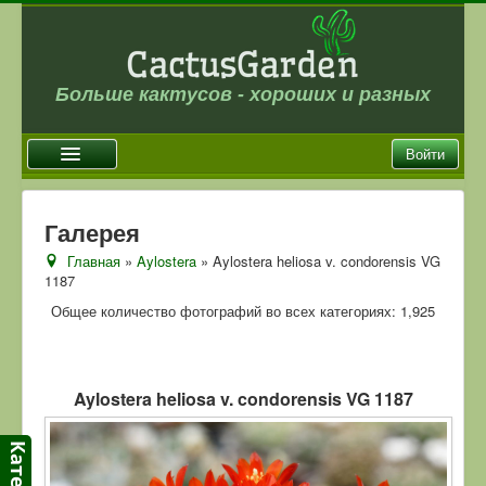
Больше кактусов - хороших и разных
Войти
Главная
Галерея
Новости
Главная
»
Aylostera
» Aylostera heliosa v. condorensis VG
1187
Галерея
Общее количество фотографий во всех категориях: 1,925
Магазин
Оплата и доставка
Отзывы
Aylostera heliosa v. condorensis VG 1187
Ссылки
Контакты