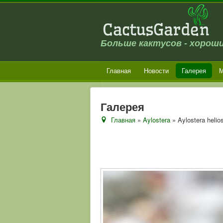
Больше кактусов - хороши
Главная
Новости
Галерея
М
Галерея
Главная
»
Aylostera
» Aylostera helio