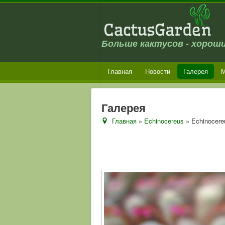
Больше кактусов - хороши
Главная
Новости
Галерея
М
Галерея
Главная
»
Echinocereus
» Echinocere