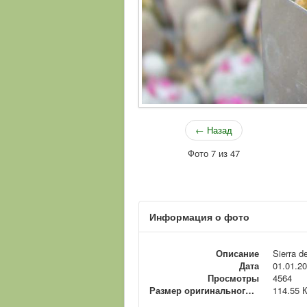
← Назад
Фото 7 из 47
Информация о фото
Описание
Sierra d
Дата
01.01.2
Просмотры
4564
Размер оригинального файла
114.55 