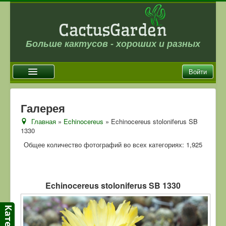
Больше кактусов - хороших и разных
Войти
Главная
Галерея
Новости
Главная
»
Echinocereus
» Echinocereus stoloniferus SB
1330
Галерея
Общее количество фотографий во всех категориях: 1,925
Магазин
Оплата и доставка
Отзывы
Echinocereus stoloniferus SB 1330
Ссылки
Контакты