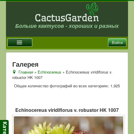
Больше кактусов - хороших и разных
Войти
Главная
Галерея
Новости
Главная
»
Echinocereus
» Echinocereus viridiflorus v.
robustor HK 1007
Галерея
Общее количество фотографий во всех категориях: 1,925
Магазин
Оплата и доставка
Отзывы
Echinocereus viridiflorus v. robustor HK 1007
Ссылки
Контакты