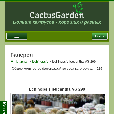
Больше кактусов - хороших и разных
Войти
Главная
Галерея
Новости
Главная
»
Echinopsis
» Echinopsis leucantha VG 299
Галерея
Общее количество фотографий во всех категориях: 1,925
Магазин
Оплата и доставка
Echinopsis leucantha VG 299
Отзывы
Ссылки
Контакты