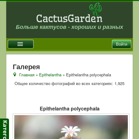
Больше кактусов - хороших и разных
Войти
Главная
Галерея
Новости
Главная
»
Epithelantha
» Epithelantha polycephala
Галерея
Общее количество фотографий во всех категориях: 1,925
Магазин
Оплата и доставка
Epithelantha polycephala
Отзывы
Ссылки
Контакты