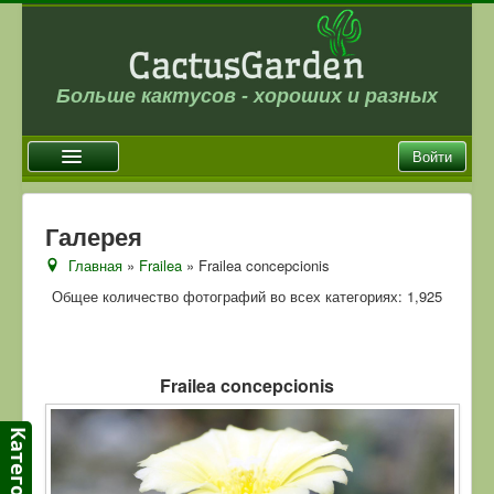
Больше кактусов - хороших и разных
Войти
Главная
Галерея
Новости
Главная
»
Frailea
» Frailea concepcionis
Галерея
Общее количество фотографий во всех категориях: 1,925
Магазин
Оплата и доставка
Frailea concepcionis
Отзывы
Ссылки
Контакты