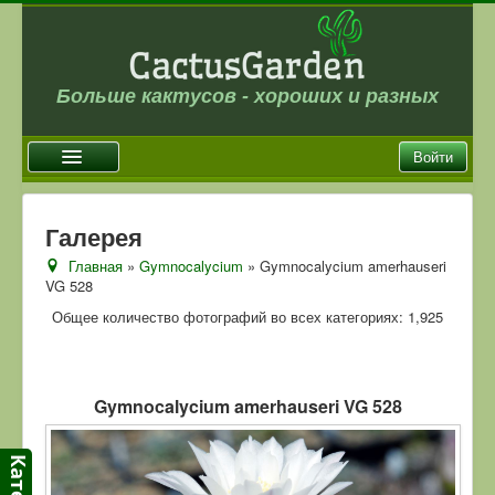
Больше кактусов - хороших и разных
Войти
Главная
Галерея
Новости
Главная
»
Gymnocalycium
» Gymnocalycium amerhauseri
VG 528
Галерея
Общее количество фотографий во всех категориях: 1,925
Магазин
Оплата и доставка
Отзывы
Gymnocalycium amerhauseri VG 528
Ссылки
Контакты