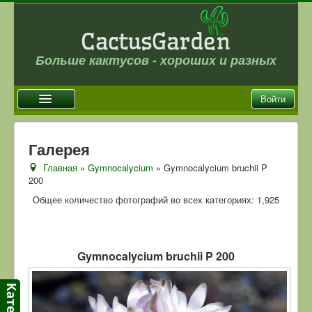
Больше кактусов - хороших и разных
Войти
Главная
Галерея
Новости
Главная
»
Gymnocalycium
» Gymnocalycium bruchii P
200
Галерея
Общее количество фотографий во всех категориях: 1,925
Магазин
Оплата и доставка
Отзывы
Gymnocalycium bruchii P 200
Ссылки
Контакты