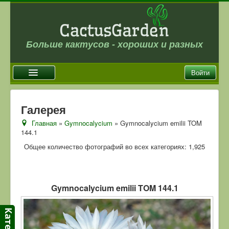
Больше кактусов - хороших и разных
Войти
Главная
Галерея
Новости
Главная
»
Gymnocalycium
» Gymnocalycium emilii TOM
144.1
Галерея
Общее количество фотографий во всех категориях: 1,925
Магазин
Оплата и доставка
Отзывы
Gymnocalycium emilii TOM 144.1
Ссылки
Контакты