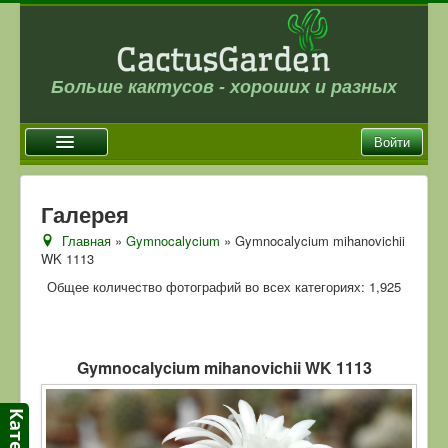
Больше кактусов - хороших и разных
Войти
Главная
Галерея
Новости
Главная
»
Gymnocalycium
» Gymnocalycium mihanovichii
WK 1113
Галерея
Общее количество фотографий во всех категориях: 1,925
Магазин
Оплата и доставка
Отзывы
Gymnocalycium mihanovichii WK 1113
Ссылки
Контакты