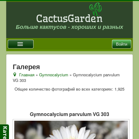
Больше кактусов - хороших и разных
Войти
Главная
Галерея
Новости
Главная
»
Gymnocalycium
» Gymnocalycium parvulum
VG 303
Галерея
Общее количество фотографий во всех категориях: 1,925
Магазин
Оплата и доставка
Отзывы
Gymnocalycium parvulum VG 303
Ссылки
Контакты