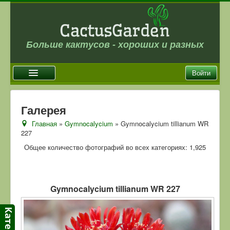
Больше кактусов - хороших и разных
Войти
Главная
Галерея
Новости
Главная
»
Gymnocalycium
» Gymnocalycium tillianum WR
227
Галерея
Общее количество фотографий во всех категориях: 1,925
Магазин
Оплата и доставка
Отзывы
Gymnocalycium tillianum WR 227
Ссылки
Контакты