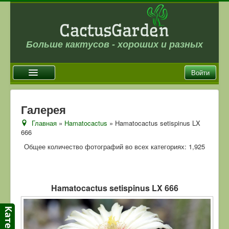
Больше кактусов - хороших и разных
Войти
Главная
Галерея
Новости
Главная
»
Hamatocactus
» Hamatocactus setispinus LX
666
Галерея
Общее количество фотографий во всех категориях: 1,925
Магазин
Оплата и доставка
Отзывы
Hamatocactus setispinus LX 666
Ссылки
Контакты