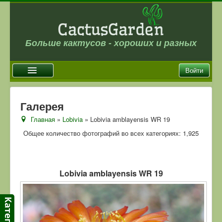
Больше кактусов - хороших и разных
Войти
Главная
Галерея
Новости
Главная
»
Lobivia
» Lobivia amblayensis WR 19
Галерея
Общее количество фотографий во всех категориях: 1,925
Магазин
Оплата и доставка
Lobivia amblayensis WR 19
Отзывы
Ссылки
Контакты