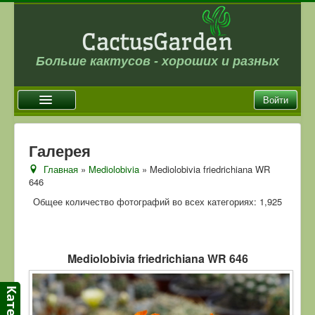
Больше кактусов - хороших и разных
Войти
Главная
Галерея
Новости
Главная
»
Mediolobivia
» Mediolobivia friedrichiana WR
646
Галерея
Общее количество фотографий во всех категориях: 1,925
Магазин
Оплата и доставка
Отзывы
Mediolobivia friedrichiana WR 646
Ссылки
Контакты