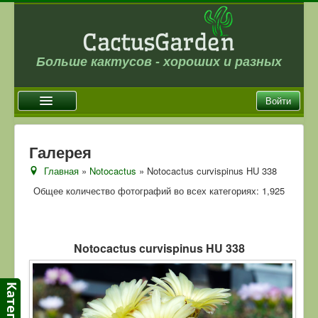
Больше кактусов - хороших и разных
Войти
Главная
Галерея
Новости
Главная
»
Notocactus
» Notocactus curvispinus HU 338
Галерея
Общее количество фотографий во всех категориях: 1,925
Магазин
Оплата и доставка
Notocactus curvispinus HU 338
Отзывы
Ссылки
Контакты