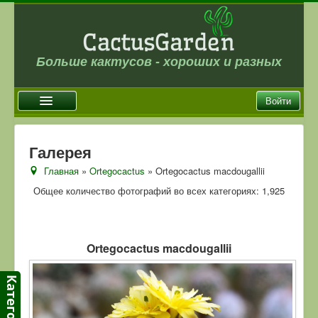
Больше кактусов - хороших и разных
Войти
Главная
Галерея
Новости
Главная
»
Ortegocactus
» Ortegocactus macdougallii
Галерея
Общее количество фотографий во всех категориях: 1,925
Магазин
Оплата и доставка
Ortegocactus macdougallii
Отзывы
Ссылки
Контакты