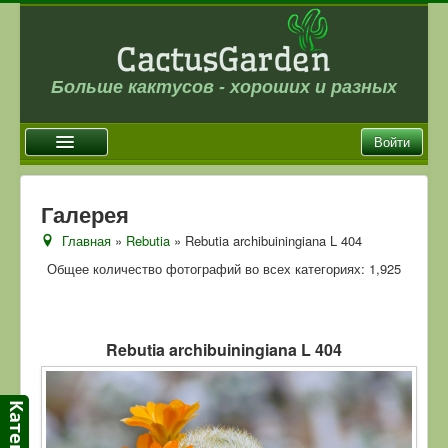
Больше кактусов - хороших и разных
Войти
Главная
Галерея
Новости
Главная
»
Rebutia
» Rebutia archibuiningiana L 404
Галерея
Общее количество фотографий во всех категориях: 1,925
Магазин
Оплата и доставка
Rebutia archibuiningiana L 404
Отзывы
Ссылки
Контакты