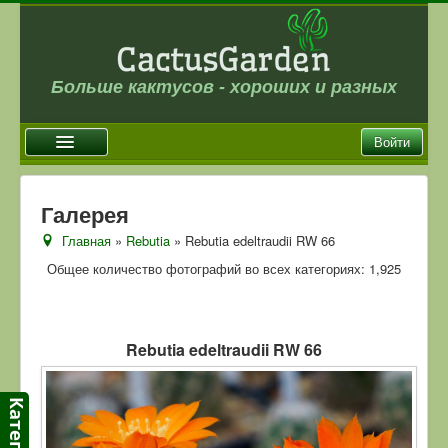
Больше кактусов - хороших и разных
Войти
Главная
Галерея
Новости
Главная
»
Rebutia
» Rebutia edeltraudii RW 66
Галерея
Общее количество фотографий во всех категориях: 1,925
Магазин
Оплата и доставка
Rebutia edeltraudii RW 66
Отзывы
Ссылки
Контакты