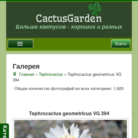
Больше кактусов - хороших и разных
Войти
Главная
Галерея
Новости
Главная
»
Tephrocactus
» Tephrocactus geometricus VG
394
Галерея
Общее количество фотографий во всех категориях: 1,925
Магазин
Оплата и доставка
Отзывы
Tephrocactus geometricus VG 394
Ссылки
Контакты