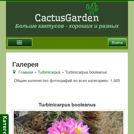
Больше кактусов - хороших и разных
Войти
Главная
Галерея
Новости
Главная
»
Turbinicarpus
» Turbinicarpus booleanus
Галерея
Общее количество фотографий во всех категориях: 1,925
Магазин
Оплата и доставка
Turbinicarpus booleanus
Отзывы
Ссылки
Контакты