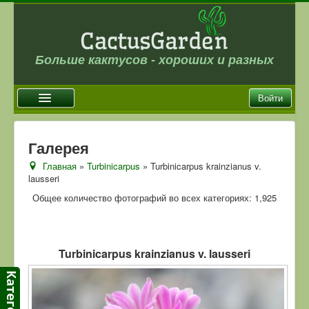
Больше кактусов - хороших и разных
Войти
Главная
Галерея
Новости
Главная
»
Turbinicarpus
» Turbinicarpus krainzianus v.
lausseri
Галерея
Общее количество фотографий во всех категориях: 1,925
Магазин
Оплата и доставка
Отзывы
Turbinicarpus krainzianus v. lausseri
Ссылки
Контакты