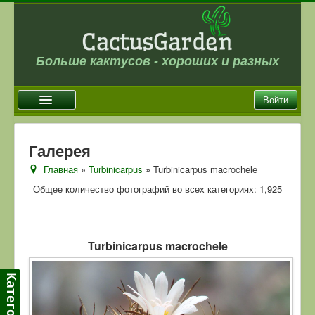
Больше кактусов - хороших и разных
Войти
Главная
Галерея
Новости
Главная
»
Turbinicarpus
» Turbinicarpus macrochele
Галерея
Общее количество фотографий во всех категориях: 1,925
Магазин
Оплата и доставка
Turbinicarpus macrochele
Отзывы
Ссылки
Контакты