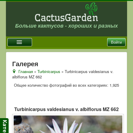
Больше кактусов - хороших и разных
Войти
Главная
Галерея
Новости
Главная
»
Turbinicarpus
» Turbinicarpus valdesianus v.
albiflorus MZ 662
Галерея
Общее количество фотографий во всех категориях: 1,925
Магазин
Оплата и доставка
Отзывы
Turbinicarpus valdesianus v. albiflorus MZ 662
Ссылки
Контакты