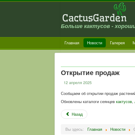
Больше кактусов - хороши
Главная
Новости
Галерея
М
Открытие продаж
12 апреля 2025
Сообщаем об открытии продаж растени
Обновлены каталоги сеянцев
кактусов
,
Назад
Вы здесь:
Главная
Новости