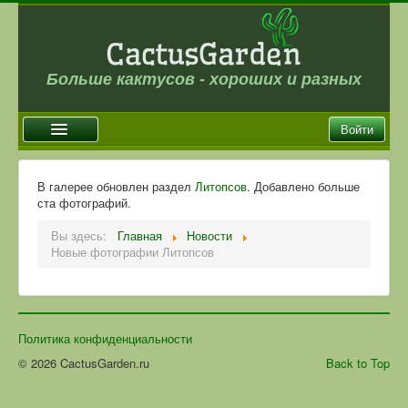
Больше кактусов - хороших и разных
Войти
Главная
В галерее обновлен раздел
Литопсов
. Добавлено больше
ста фотографий.
Новости
Вы здесь:
Главная
Новости
Галерея
Новые фотографии Литопсов
Магазин
Оплата и доставка
Отзывы
Политика конфиденциальности
Ссылки
© 2026 CactusGarden.ru
Back to Top
Контакты