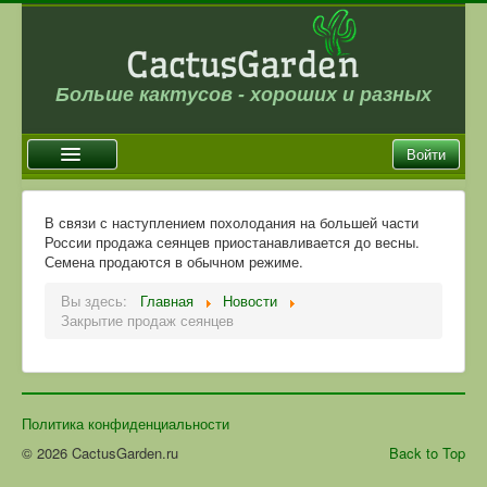
Больше кактусов - хороших и разных
Войти
Главная
В связи с наступлением похолодания на большей части
России продажа сеянцев приостанавливается до весны.
Новости
Семена продаются в обычном режиме.
Галерея
Вы здесь:
Главная
Новости
Закрытие продаж сеянцев
Магазин
Оплата и доставка
Отзывы
Политика конфиденциальности
Ссылки
© 2026 CactusGarden.ru
Back to Top
Контакты