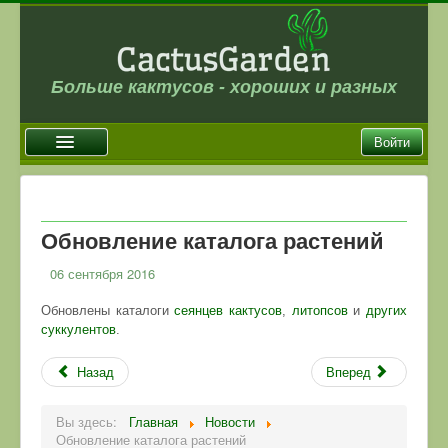
Больше кактусов - хороших и разных
Войти
Главная
Новости
Обновление каталога растений
Галерея
06 сентября 2016
Магазин
Обновлены каталоги
сеянцев кактусов
,
литопсов
и
других
Оплата и доставка
суккулентов
.
Отзывы
Назад
Вперед
Ссылки
Вы здесь:
Главная
Новости
Контакты
Обновление каталога растений