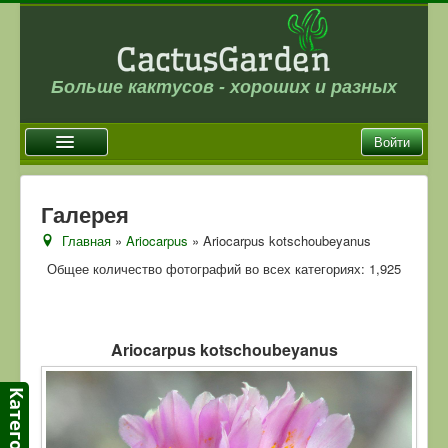
Больше кактусов - хороших и разных
Войти
Главная
Галерея
Новости
Главная
»
Ariocarpus
» Ariocarpus kotschoubeyanus
Галерея
Общее количество фотографий во всех категориях: 1,925
Магазин
Оплата и доставка
Ariocarpus kotschoubeyanus
Отзывы
Ссылки
Контакты