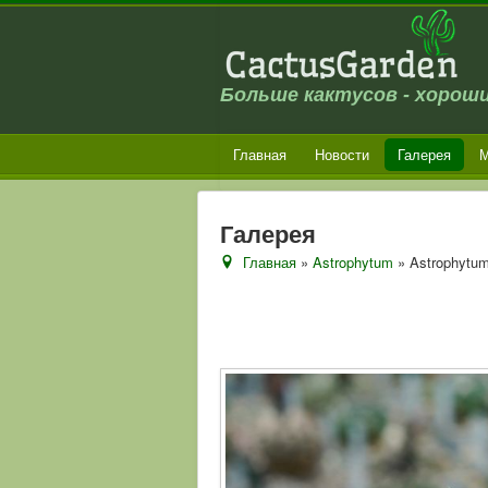
Больше кактусов - хороши
Главная
Новости
Галерея
М
Галерея
Главная
»
Astrophytum
» Astrophytum