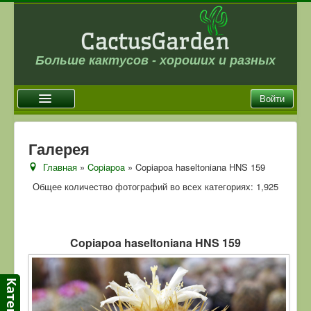
Больше кактусов - хороших и разных
Войти
Главная
Галерея
Новости
Главная
»
Copiapoa
» Copiapoa haseltoniana HNS 159
Галерея
Общее количество фотографий во всех категориях: 1,925
Магазин
Оплата и доставка
Copiapoa haseltoniana HNS 159
Отзывы
Ссылки
Контакты