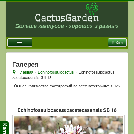
Больше кактусов - хороших и разных
Войти
Главная
Галерея
Новости
Главная
»
Echinofossulocactus
» Echinofossulocactus
zacatecasensis SB 18
Галерея
Общее количество фотографий во всех категориях: 1,925
Магазин
Оплата и доставка
Отзывы
Echinofossulocactus zacatecasensis SB 18
Ссылки
Контакты