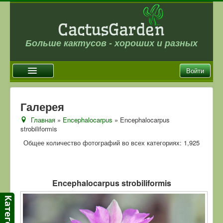
Больше кактусов - хороших и разных
Войти
Главная
Галерея
Новости
Главная
»
Encephalocarpus
» Encephalocarpus
strobiliformis
Галерея
Общее количество фотографий во всех категориях: 1,925
Магазин
Оплата и доставка
Отзывы
Encephalocarpus strobiliformis
Ссылки
Контакты