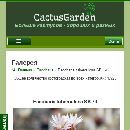
Больше кактусов - хороших и разных
Войти
Главная
Галерея
Новости
Главная
»
Escobaria
» Escobaria tuberculosa SB 79
Галерея
Общее количество фотографий во всех категориях: 1,925
Магазин
Оплата и доставка
Escobaria tuberculosa SB 79
Отзывы
Ссылки
Контакты