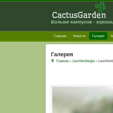
Больше кактусов - хороши
Главная
Новости
Галерея
М
Галерея
Главная
»
Leuchtenbergia
» Leuchtenbe