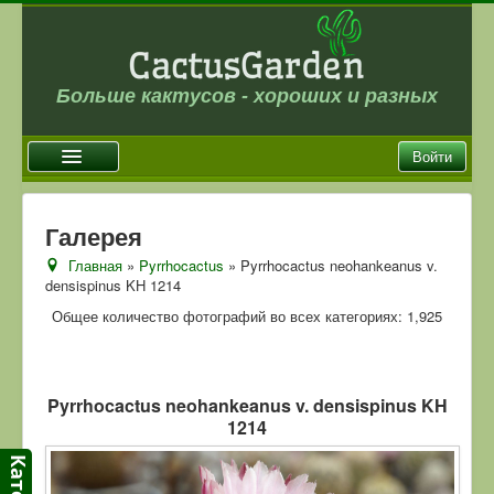
Больше кактусов - хороших и разных
Войти
Главная
Галерея
Новости
Главная
»
Pyrrhocactus
» Pyrrhocactus neohankeanus v.
densispinus KH 1214
Галерея
Общее количество фотографий во всех категориях: 1,925
Магазин
Оплата и доставка
Отзывы
Pyrrhocactus neohankeanus v. densispinus KH
1214
Ссылки
Контакты