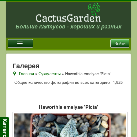
Больше кактусов - хороших и разных
Войти
Главная
Галерея
Новости
Главная
»
Суккуленты
» Haworthia emelyae 'Picta'
Галерея
Общее количество фотографий во всех категориях: 1,925
Магазин
Оплата и доставка
Haworthia emelyae 'Picta'
Отзывы
Ссылки
Контакты