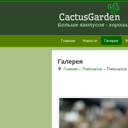
Больше кактусов - хороши
Главная
Новости
Галерея
М
Галерея
Главная
»
Thelocactus
» Thelocactus b