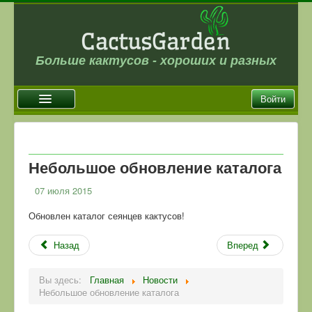
Больше кактусов - хороших и разных
Войти
Главная
Новости
Небольшое обновление каталога
Галерея
07 июля 2015
Магазин
Обновлен каталог сеянцев кактусов!
Оплата и доставка
Назад
Вперед
Отзывы
Ссылки
Вы здесь:
Главная
Новости
Небольшое обновление каталога
Контакты