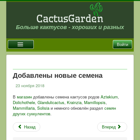
Больше кактусов - хороших и разных
Войти
Главная
Новости
Добавлены новые семена
Галерея
23 ноября 2018
Магазин
В
магазин
добавлены семена кактусов родов
Aztekium
,
Dolichothele
,
Glandulicactus
,
Krainzia
,
Mamillopsis
,
Оплата и доставка
Mammillaria
,
Solisia
и немного обновлён раздел
семян
Отзывы
других суккулентов
.
Ссылки
Назад
Вперед
Контакты