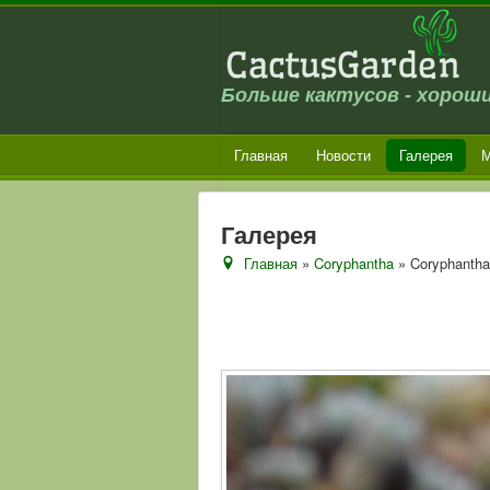
Больше кактусов - хороши
Главная
Новости
Галерея
М
Галерея
Главная
»
Coryphantha
» Coryphanth