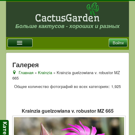
Больше кактусов - хороших и разных
Войти
Главная
Галерея
Новости
Главная
»
Krainzia
» Krainzia guelzowiana v. robustor MZ
665
Галерея
Общее количество фотографий во всех категориях: 1,925
Магазин
Оплата и доставка
Отзывы
Krainzia guelzowiana v. robustor MZ 665
Ссылки
Контакты