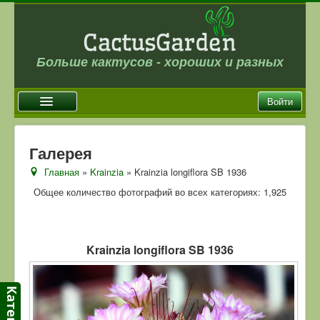
Больше кактусов - хороших и разных
Войти
Главная
Галерея
Новости
Главная
»
Krainzia
» Krainzia longiflora SB 1936
Галерея
Общее количество фотографий во всех категориях: 1,925
Магазин
Оплата и доставка
Krainzia longiflora SB 1936
Отзывы
Ссылки
Контакты