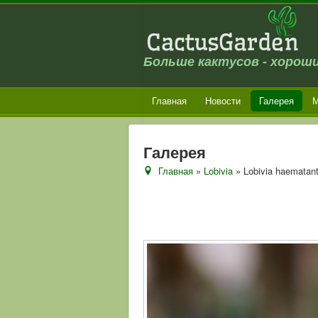
Больше кактусов - хороши
Главная
Новости
Галерея
М
Галерея
Главная
»
Lobivia
» Lobivia haematant