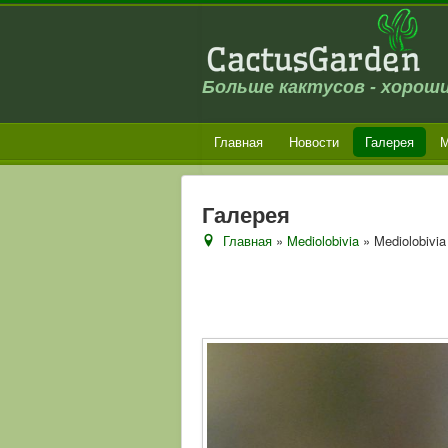
Больше кактусов - хороши
Главная
Новости
Галерея
М
Галерея
Главная
»
Mediolobivia
» Mediolobivi