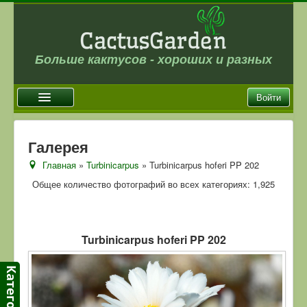
Больше кактусов - хороших и разных
Войти
Главная
Галерея
Новости
Главная
»
Turbinicarpus
» Turbinicarpus hoferi PP 202
Галерея
Общее количество фотографий во всех категориях: 1,925
Магазин
Оплата и доставка
Turbinicarpus hoferi PP 202
Отзывы
Ссылки
Контакты