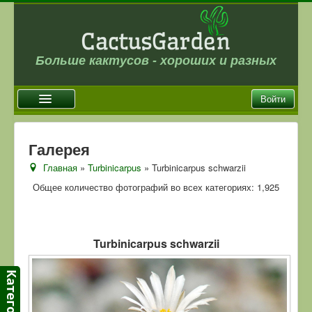
Больше кактусов - хороших и разных
Войти
Главная
Галерея
Новости
Главная
»
Turbinicarpus
» Turbinicarpus schwarzii
Галерея
Общее количество фотографий во всех категориях: 1,925
Магазин
Оплата и доставка
Turbinicarpus schwarzii
Отзывы
Ссылки
Контакты