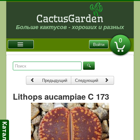
Больше кактусов - хороших и разных
0
Войти
Главная
Новости
Предыдущий
Следующий
Галерея
Магазин
Lithops aucampiae C 173
Оплата и доставка
Отзывы
Ссылки
Контакты